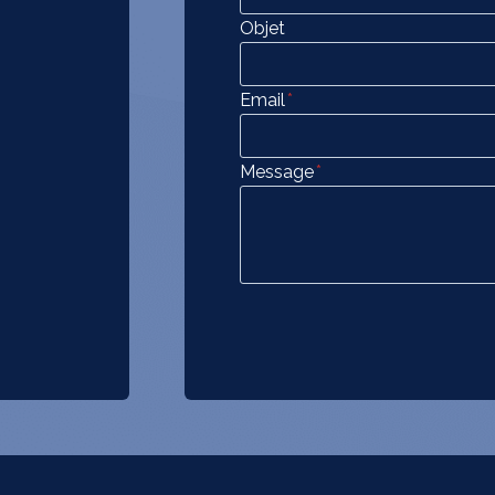
Objet
Email
*
Message
*