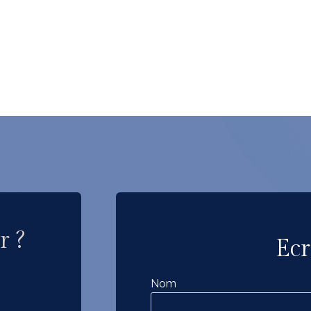
r ?
Ecr
Nom