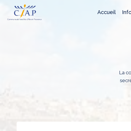
Aller
au
Accueil
Inf
contenu
La co
secré