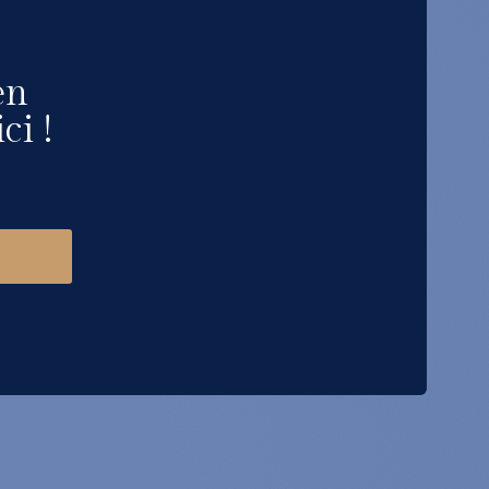
en
ci !